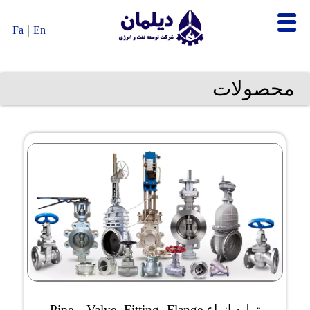
|
Fa
En
محصولات
تولید انواع Valve، Fitting، Flange و Pipe