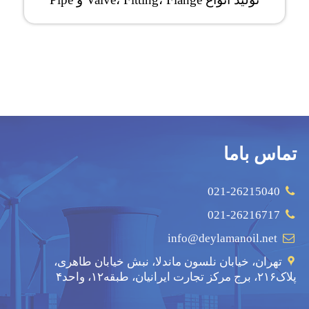
تماس باما
021-26215040
021-26216717
info@deylamanoil.net
تهران، خیابان نلسون ماندلا، نبش خیابان طاهری،
پلاک۲۱۶، برج مرکز تجارت ایرانیان، طبقه۱۲، واحد۴